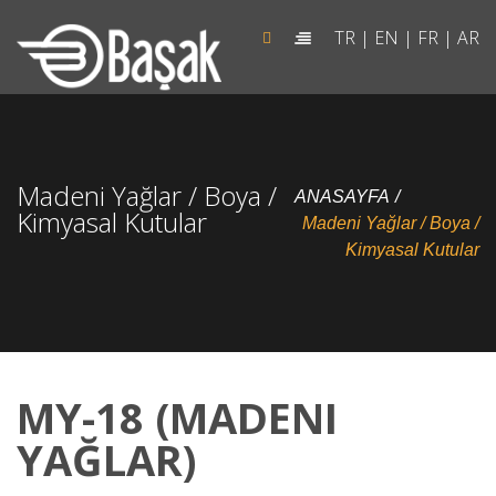
TR
|
EN
|
FR
|
AR
Madeni Yağlar / Boya /
ANASAYFA
Kimyasal Kutular
Madeni Yağlar / Boya /
Kimyasal Kutular
MY-18 (MADENI
YAĞLAR)