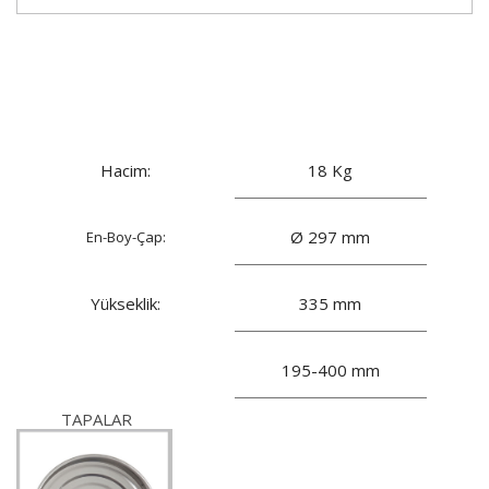
Madeni Yağlar / Boya /
Kimyasal Kutular
Hacim:
18 Kg
Ø 297 mm
En-Boy-Çap:
Yükseklik:
335 mm
Uygulanabilir Yükseklikler:
195-400 mm
TAPALAR