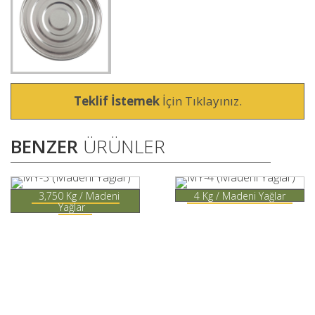
Teklif İstemek
İçin Tıklayınız.
BENZER
ÜRÜNLER
3,750 Kg / Madeni
4 Kg / Madeni Yağlar
Yağlar